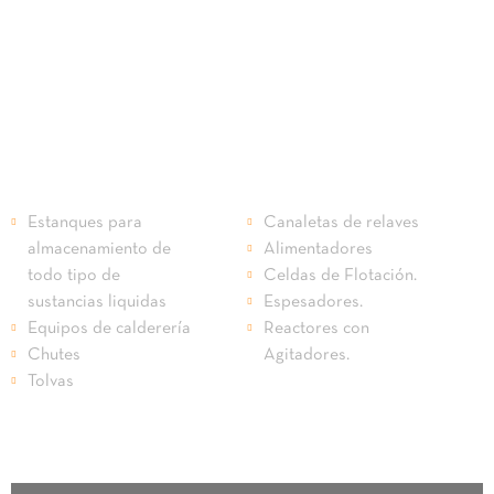
Estanques para
Canaletas de relaves
almacenamiento de
Alimentadores
todo tipo de
Celdas de Flotación.
sustancias liquidas
Espesadores.
Equipos de calderería
Reactores con
Chutes
Agitadores.
Tolvas