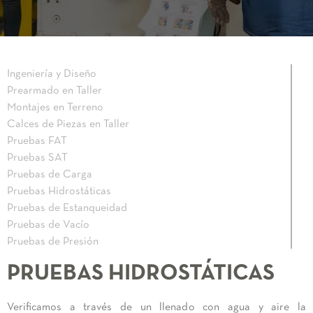
Ingeniería y Diseño
Prearmado en Taller
Montajes en Terreno
Calces de Piezas en Taller
Pruebas FAT
Pruebas SAT
Pruebas de Carga
Pruebas Hidrostáticas
Pruebas de Estanqueidad
Pruebas de Vacío
Pruebas de Presión
PRUEBAS HIDROSTÁTICAS
Verificamos a través de un llenado con agua y aire la