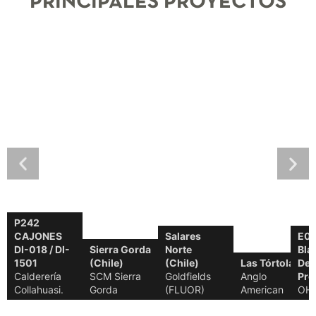
PRINCIPALES PROYECTOS
P242
CAJONES
Salares
E00
DI-018 / DI-
Sierra Gorda
Norte
Bla
1501
(Chile)
(Chile)
Las Tórtolas
Deb
Calderería
SCM Sierra
Goldfields
Anglo
Pro
Collahuasi.
Gorda
(FLUOR)
American
OHL