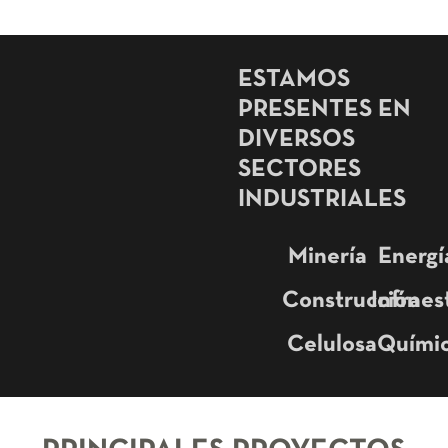
ESTAMOS
PRESENTES EN
DIVERSOS
SECTORES
INDUSTRIALES
Minería
Energí
Construcción
Infraes
Celulosa
Quími