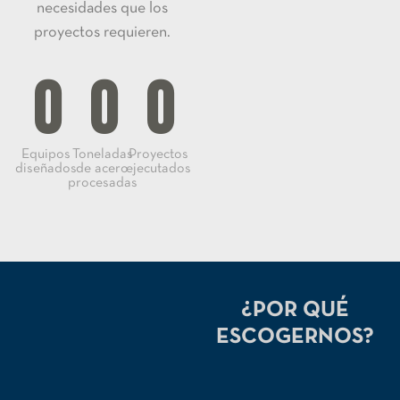
necesidades que los
proyectos requieren.
0
0
0
Equipos
Toneladas
Proyectos
diseñados
de acero
ejecutados
procesadas
¿POR QUÉ
ESCOGERNOS?