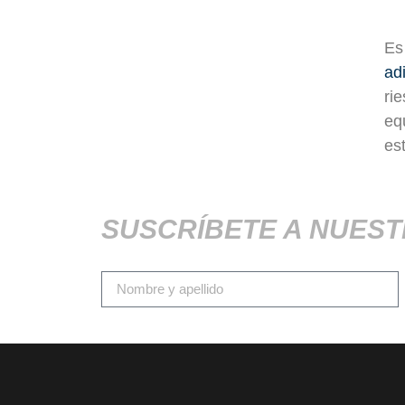
Es
ad
ri
eq
es
SUSCRÍBETE A NUES