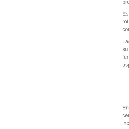
pr
Es
ro
co
La
su
fu
as
En
ce
in