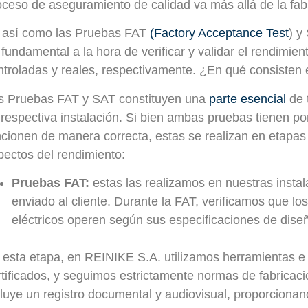
oceso de aseguramiento de calidad va más allá de la fab
 así como las Pruebas FAT
(Factory Acceptance Test
) y
l fundamental a la hora de verificar y validar el rendimie
ntroladas y reales, respectivamente. ¿En qué consisten
s Pruebas FAT y SAT constituyen una
parte esencial
de 
 respectiva instalación. Si bien ambas pruebas tienen po
ncionen de manera correcta, estas se realizan en etapas 
pectos del rendimiento:
Pruebas FAT:
estas las realizamos en nuestras insta
enviado al cliente. Durante la FAT, verificamos que lo
eléctricos operen según sus especificaciones de dise
 esta etapa, en REINIKE S.A. utilizamos herramientas e
rtificados, y seguimos estrictamente normas de fabricaci
cluye un registro documental y audiovisual, proporcionan